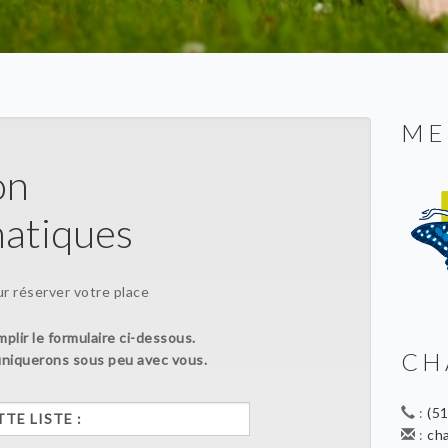
ME
ion
matiques
 réserver votre place
mplir le formulaire ci-dessous.
CH
iquerons sous peu avec vous.
:
(5
:
ch