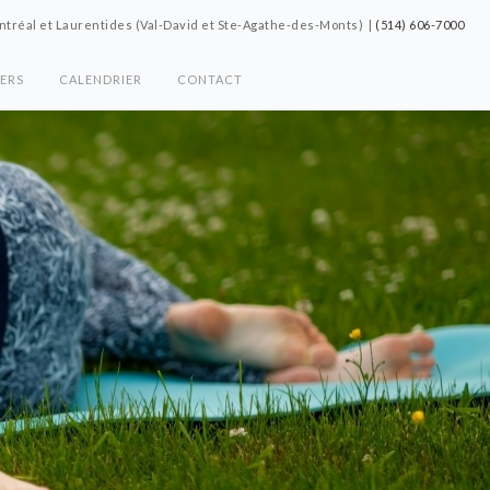
tréal et Laurentides (Val-David et Ste-Agathe-des-Monts) |
(514) 606-7000
IERS
CALENDRIER
CONTACT