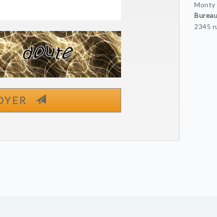
Monty
Burea
2345 r
OYER