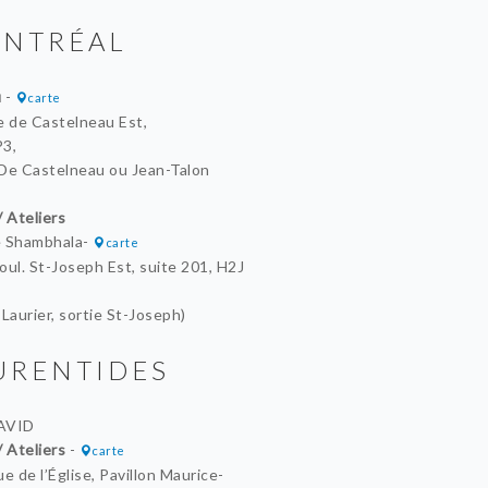
NTRÉAL
u
-
carte
e de Castelneau Est,
3,
De Castelneau ou Jean-Talon
/ Ateliers
e Shambhala-
carte
oul. St-Joseph Est, suite 201, H2J
Laurier, sortie St-Joseph)
URENTIDES
AVID
/ Ateliers
-
carte
e de l’Église, Pavillon Maurice-