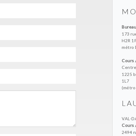
MO
Burea
173 ru
H2R 1P
métro 
Cours 
Centr
1225 b
1L7
(métro 
LA
VAL-D
Cours 
2494 ru