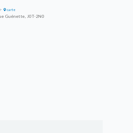
u
-
carte
ue Guénette, J0T-2N0