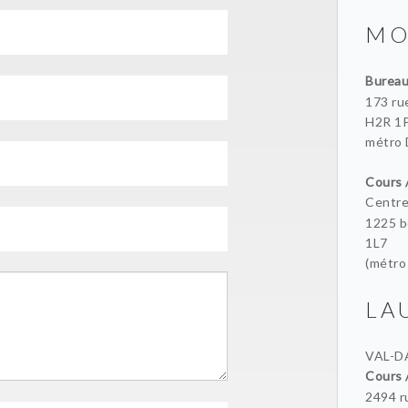
MO
Burea
173 ru
H2R 1P
métro 
Cours 
Centr
1225 b
1L7
(métro 
LA
VAL-D
Cours 
2494 ru