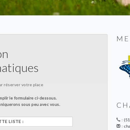
ME
ion
matiques
 réserver votre place
mplir le formulaire ci-dessous.
CH
iquerons sous peu avec vous.
:
(5
:
ch