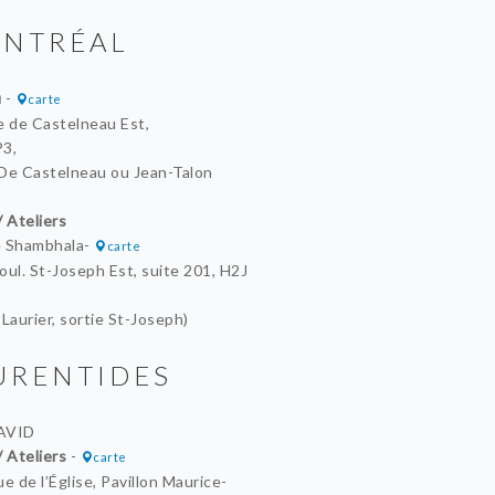
NTRÉAL
u
-
carte
e de Castelneau Est,
3,
De Castelneau ou Jean-Talon
/ Ateliers
e Shambhala-
carte
oul. St-Joseph Est, suite 201, H2J
Laurier, sortie St-Joseph)
URENTIDES
AVID
/ Ateliers
-
carte
e de l’Église, Pavillon Maurice-