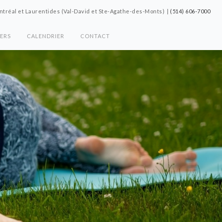
tréal et Laurentides (Val-David et Ste-Agathe-des-Monts) |
(514) 606-7000
IERS
CALENDRIER
CONTACT