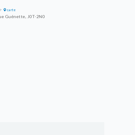
u
-
carte
ue Guénette, J0T-2N0