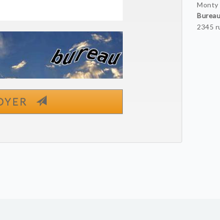
Monty
Burea
2345 r
OYER