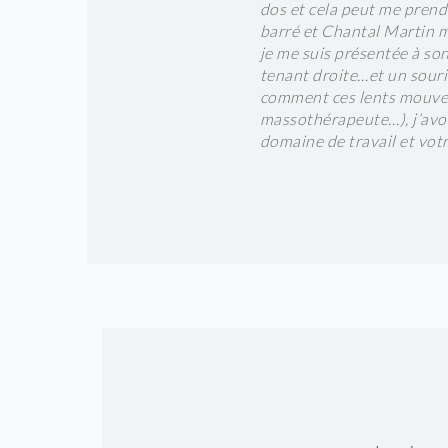
dos et cela peut me prend
ortent détente et bien-
barré et Chantal Martin m
je me suis présentée à so
tenant droite…et un souri
comment ces lents mouveme
massothérapeute…), j’avo
domaine de travail et votr