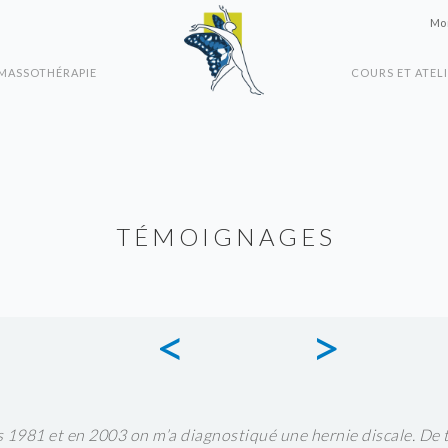
Mon
MASSOTHÉRAPIE
COURS ET ATEL
TÉMOIGNAGES
<
>
is 1981 et en 2003 on m’a diagnostiqué une hernie discale. De 