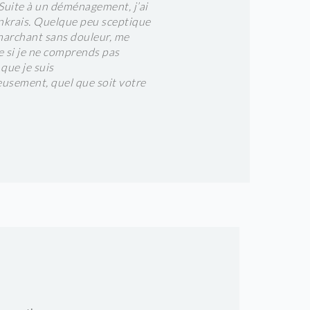
 Suite à un déménagement, j’ai
enkrais. Quelque peu sceptique
Dès les premiers mo
 marchant sans douleur, me
tenace, que je conn
e si je ne comprends pas
ressenti une grand
que je suis
années où j'exerça
usement, quel que soit votre
atelier…Je vais pou