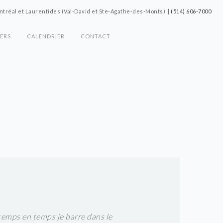
tréal et Laurentides (Val-David et Ste-Agathe-des-Monts) |
(514) 606-7000
IERS
CALENDRIER
CONTACT
temps en temps je barre dans le
Merci Chantal !